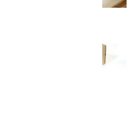
COFFRETS GOUACHES EXTRA FINES
LES CARNETS DE PAPIER
Auxilliaires Acryliques
les Dorures
blouses & bagagerie en Lin
Nos coffrets