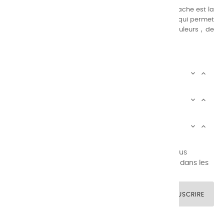
Nos gammes de couleurs à l’ huile, acrylique et gouache est la
suivante : une gamme de couleurs très étendue, ce qui permet
au peintre d’avoir un choix de notre palette de couleurs , de
combinaisons quasi infinies.
CHARVIN INFOS


AUTOUR DE CHARVIN


SERVICE CLIENTÈLE


Newsletter signup
Vous pouvez vous désinscrire à tout moment. Vous
trouverez pour cela nos informations de contact dans les
conditions d'utilisation du site.
SOUSCRIRE