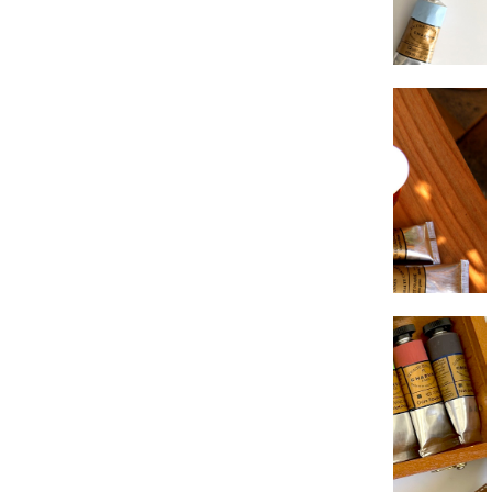
COFFRETS COULEURS Acryliques
Gouaches Extra Fines