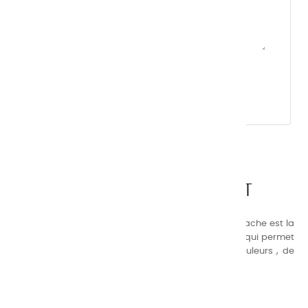
CHARVIN ARTS
LA QUALITÉ AVANT TOUT
Nos gammes de couleurs à l’ huile, acrylique et gouache est la
suivante : une gamme de couleurs très étendue, ce qui permet
au peintre d’avoir un choix de notre palette de couleurs , de
combinaisons quasi infinies.
CHARVIN INFOS