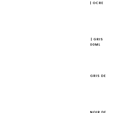
GOUACHES EXTRA FINES | OCRE
ROUGE - 100ML
14,95 €
Ajouter

GOUACHES EXTRA FINES | GRIS
CHAUD HOLLANDAIS - 100ML
14,95 €
Ajouter

GOUACHES EXTRA FINES | GRIS DE
PAYNE - 100ML
14,95 €
Ajouter

GOUACHES EXTRA FINES | NOIR DE