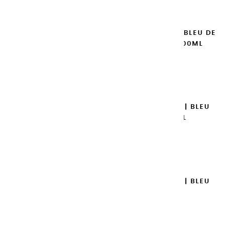
GOUACHES EXTRA FINES | BLEU DE
COBALT IMITATION - 100ML
14,95 €
Ajouter

GOUACHES EXTRA FINES | BLEU
TURQUOISE - 100ML
14,95 €
Ajouter

GOUACHES EXTRA FINES | BLEU
AZUR - 100ML
14,95 €
Ajouter
