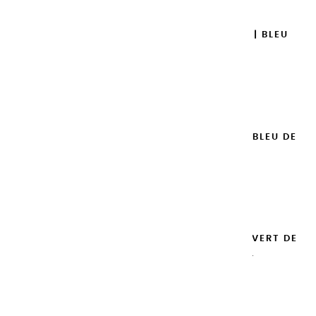
GOUACHES EXTRA FINES | BLEU
ROYAL - 100ML
14,95 €
Ajouter

GOUACHES EXTRA FINES | BLEU DE
PRUSSE - 100ML
14,95 €
Ajouter

GOUACHES EXTRA FINES | VERT DE
PROVENCE - 100ML
14,95 €
Ajouter
