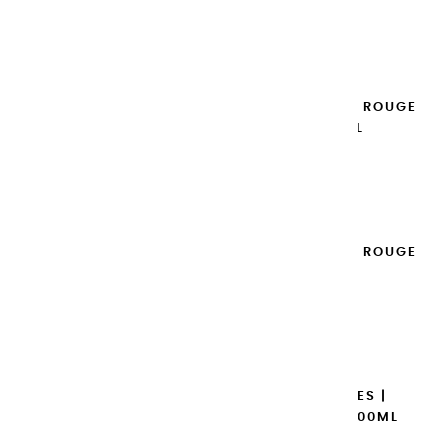
14,95 €
Ajouter

GOUACHES EXTRA FINES | ROUGE
VERMILLON - 100ML
14,95 €
Ajouter

GOUACHES EXTRA FINES | ROUGE
D'ORIENT - 100ML
14,95 €
Ajouter

GOUACHES EXTRA FINES |
MAGENTA PRIMAIRE - 100ML
14,95 €