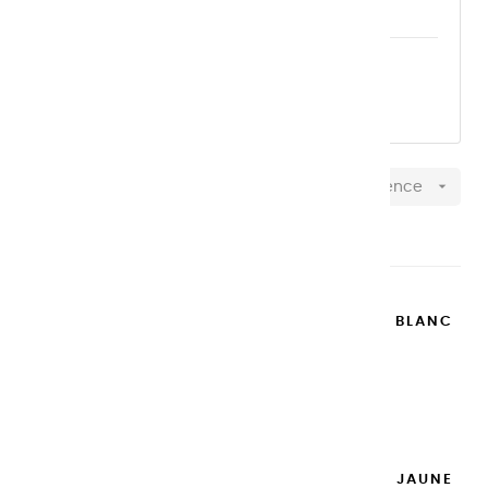
contenance
NOS TUBES aluminium DE 20 ML
NOS TUBES pastique DE 100 ML

Pertinence
Affichage 1-37 de 37 article(s)
GOUACHES EXTRA FINES | BLANC
DE TITANE - 100ML
14,95 €
Ajouter

GOUACHES EXTRA FINES | JAUNE