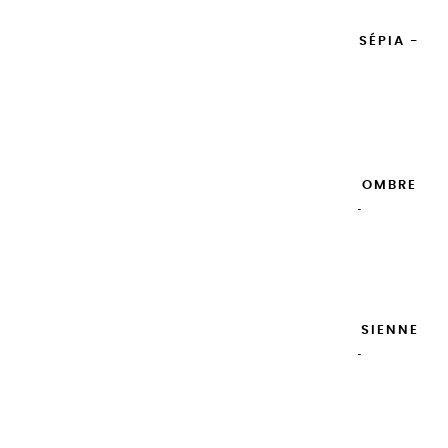
GOUACHES EXTRA FINES | SÉPIA -
100ML
14,95 €
Ajouter

GOUACHES EXTRA FINES | OMBRE
NATURELLE - 100ML
14,95 €
Ajouter

GOUACHES EXTRA FINES | SIENNE
NATURELLE - 100ML
14,95 €
Ajouter
