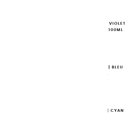
Ajouter

GOUACHES EXTRA FINES | VIOLET
DE COBALT IMITATION - 100ML
14,95 €
Ajouter

GOUACHES EXTRA FINES | BLEU
OUTREMER - 100ML
14,95 €
Ajouter

GOUACHES EXTRA FINES | CYAN
PRIMAIRE - 100ML
14,95 €
Ajouter
