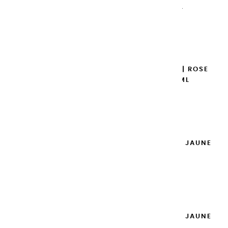
DE NAPLES - 100ML
14,95 €
Ajouter

GOUACHES EXTRA FINES | ROSE
DES ANTILLES - 100ML
14,95 €
Ajouter

GOUACHES EXTRA FINES | JAUNE
PRIMAIRE - 100ML
14,95 €
Ajouter

GOUACHES EXTRA FINES | JAUNE
CITRON - 100ML