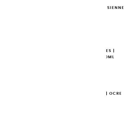
GOUACHES EXTRA FINES | SIENNE
BRÛLÉE - 100ML
14,95 €
Ajouter

GOUACHES EXTRA FINES |
GARANCE BRUNE - 100ML
14,95 €
Ajouter

GOUACHES EXTRA FINES | OCRE
JAUNE - 100ML
14,95 €
Ajouter
