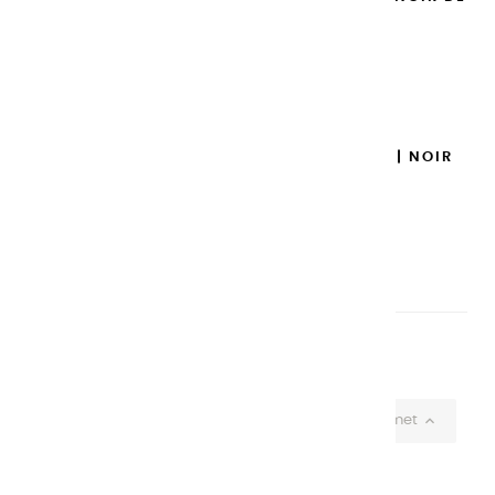
MARS - 100ML
14,95 €
Ajouter

GOUACHES EXTRA FINES | NOIR
IVOIRE - 100ML
14,95 €
Ajouter

Affichage 1-37 de 37 article(s)

Retour au sommet