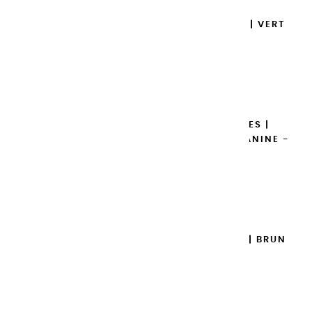
GOUACHES EXTRA FINES | VERT
MOYEN - 100ML
14,95 €
Ajouter

GOUACHES EXTRA FINES |
EMERAUDE DE PHTALOCYANINE -
100ML
14,95 €
Ajouter

GOUACHES EXTRA FINES | BRUN
VAN DYCK - 100ML
14,95 €
Ajouter
