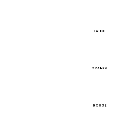
14,95 €
Ajouter

GOUACHES EXTRA FINES | JAUNE
DORÉ - 100ML
14,95 €
Ajouter

GOUACHES EXTRA FINES | ORANGE
- 100ML
14,95 €
Ajouter

GOUACHES EXTRA FINES | ROUGE
CARDINAL - 100ML