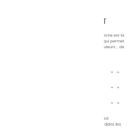
CHARVIN ARTS
LA QUALITÉ AVANT TOUT
Nos gammes de couleurs à l’ huile, acrylique et gouache est la
suivante : une gamme de couleurs très étendue, ce qui permet
au peintre d’avoir un choix de notre palette de couleurs , de
combinaisons quasi infinies.
CHARVIN INFOS


AUTOUR DE CHARVIN


SERVICE CLIENTÈLE


Newsletter signup
Vous pouvez vous désinscrire à tout moment. Vous
trouverez pour cela nos informations de contact dans les