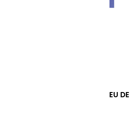
GOUACHES EXTRA FINES | BLEU DE
PRUSSE - 100ML
Référence
10491
14,95 €