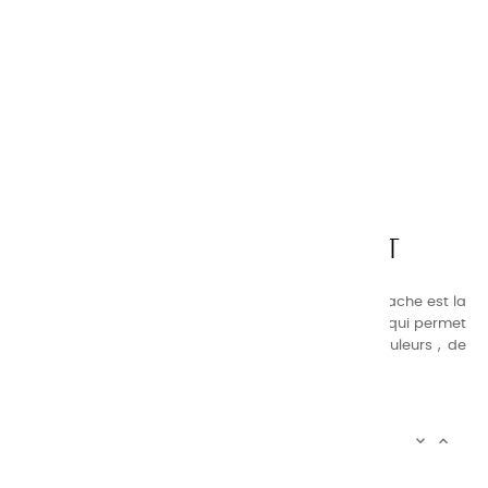
CHARVIN ARTS
LA QUALITÉ AVANT TOUT
Nos gammes de couleurs à l’ huile, acrylique et gouache est la
suivante : une gamme de couleurs très étendue, ce qui permet
au peintre d’avoir un choix de notre palette de couleurs , de
combinaisons quasi infinies.
CHARVIN INFOS


AUTOUR DE CHARVIN