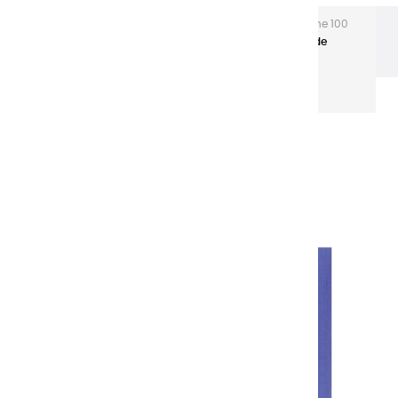
Les gouaches Extra-fines
Gouache Extra fine 100
ml tubes aluminium
Gouaches extra fines | Bleu de
Prusse - 100ml