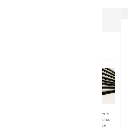
Brosses - Pinceaux et Couteaux
BROSSES - PINCEAUX ET
COUTEAUX
LES BROSSES
BROSSE SYNTHETIQUE FERME: Nous avons choisi cette
qualité de synthétique pour sa fermeté mais aussi sa
souplesse. Il permet des travaux de précision et de