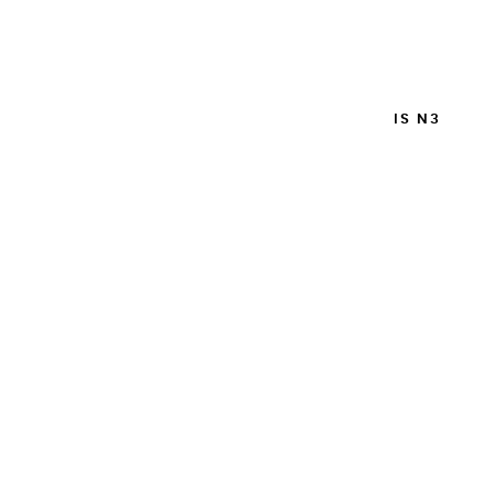
PINCEAU MONTÉ SUR PLUME PETIT-GRIS N3
36,00 €