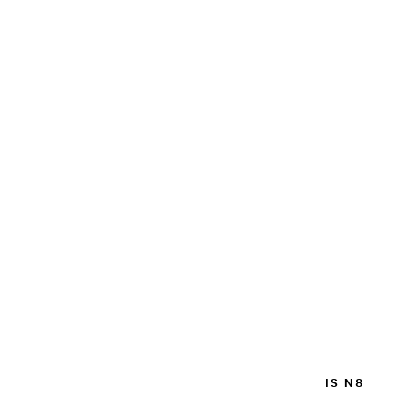
PINCEAU MONTÉ SUR PLUME PETIT-GRIS N8