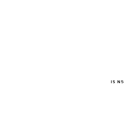
PINCEAU MONTÉ SUR PLUME PETIT-GRIS N5
68,00 €