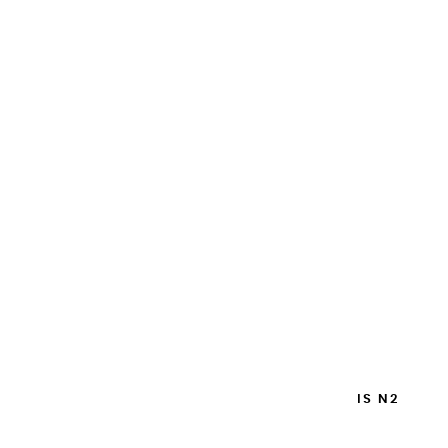
PINCEAU MONTÉ SUR PLUME PETIT-GRIS N2
32,00 €