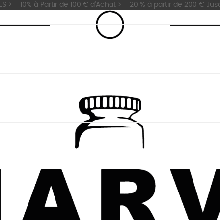
 - 10% à Partir de 100 € d'Achat > - 20 % à partir de 200 € Jus