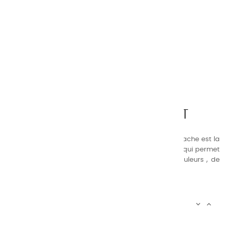
CHARVIN ARTS
LA QUALITÉ AVANT TOUT
Nos gammes de couleurs à l’ huile, acrylique et gouache est la
suivante : une gamme de couleurs très étendue, ce qui permet
au peintre d’avoir un choix de notre palette de couleurs , de
combinaisons quasi infinies.
CHARVIN INFOS


AUTOUR DE CHARVIN