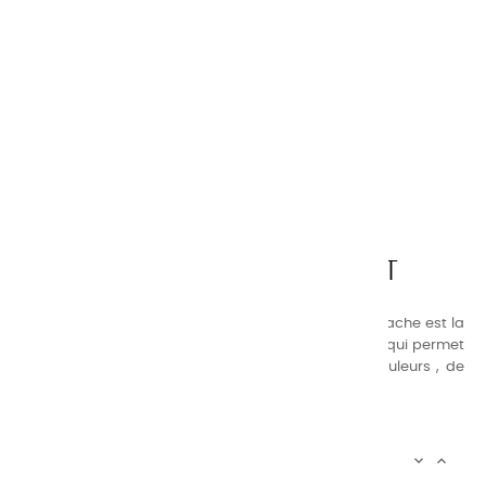
CHARVIN ARTS
LA QUALITÉ AVANT TOUT
Nos gammes de couleurs à l’ huile, acrylique et gouache est la
suivante : une gamme de couleurs très étendue, ce qui permet
au peintre d’avoir un choix de notre palette de couleurs , de
combinaisons quasi infinies.
CHARVIN INFOS

