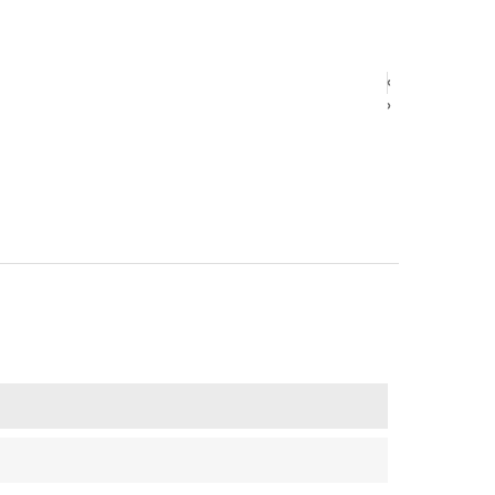
‹
‹
›
›