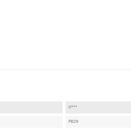
0***
PB29