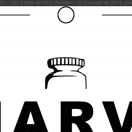
 - 10% à Partir de 100 € d'Achat > - 20 % à partir de 200 € Jus