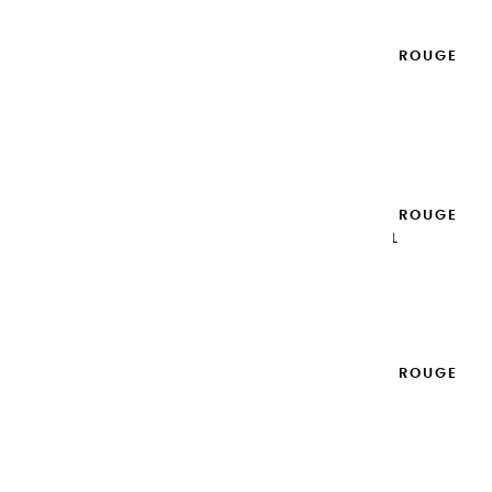
GOUACHES EXTRA FINES | ROUGE
CARDINAL - 20ML
8,95 €
Ajouter

GOUACHES EXTRA FINES | ROUGE
VERMILLON - 100ML
14,95 €
Ajouter

GOUACHES EXTRA FINES | ROUGE
VERMILLON - 20ML
8,95 €
Ajouter
