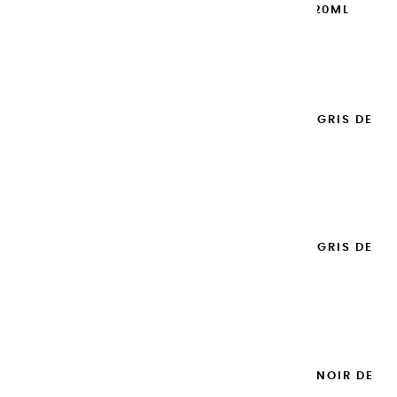
CHAUD HOLLANDAIS - 20ML
8,95 €
Ajouter

GOUACHES EXTRA FINES | GRIS DE
PAYNE - 100ML
14,95 €
Ajouter

GOUACHES EXTRA FINES | GRIS DE
PAYNE - 20ML
8,95 €
Ajouter

GOUACHES EXTRA FINES | NOIR DE
MARS - 100ML