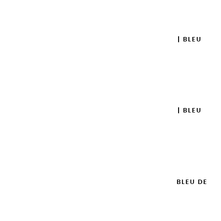
Ajouter

GOUACHES EXTRA FINES | BLEU
ROYAL - 100ML
14,95 €
Ajouter

GOUACHES EXTRA FINES | BLEU
ROYAL - 20ML
8,95 €
Ajouter

GOUACHES EXTRA FINES | BLEU DE
PRUSSE - 100ML
14,95 €
Ajouter
