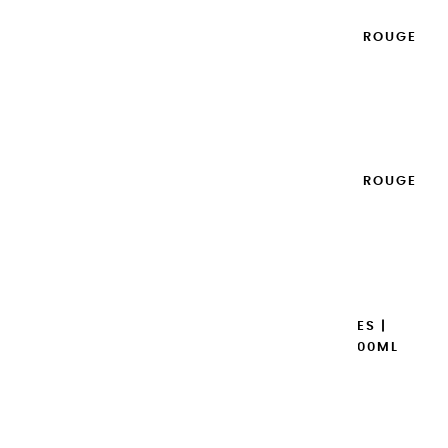
GOUACHES EXTRA FINES | ROUGE
D'ORIENT - 100ML
14,95 €
Ajouter

GOUACHES EXTRA FINES | ROUGE
D'ORIENT - 20ML
8,95 €
Ajouter

GOUACHES EXTRA FINES |
MAGENTA PRIMAIRE - 100ML
14,95 €
Ajouter
