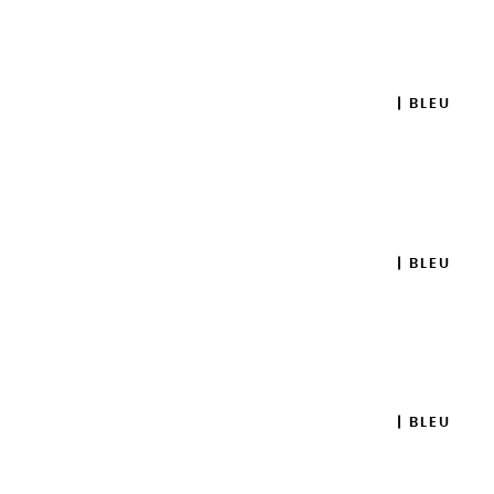
Ajouter

GOUACHES EXTRA FINES | BLEU
TURQUOISE - 20ML
8,95 €
Ajouter

GOUACHES EXTRA FINES | BLEU
AZUR - 100ML
14,95 €
Ajouter

GOUACHES EXTRA FINES | BLEU
AZUR - 20ML
8,95 €