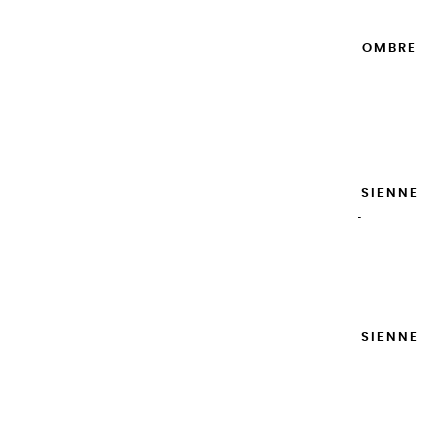
GOUACHES EXTRA FINES | OMBRE
NATURELLE - 20ML
8,95 €
Ajouter

GOUACHES EXTRA FINES | SIENNE
NATURELLE - 100ML
14,95 €
Ajouter

GOUACHES EXTRA FINES | SIENNE
NATURELLE - 20ML
8,95 €
Ajouter
