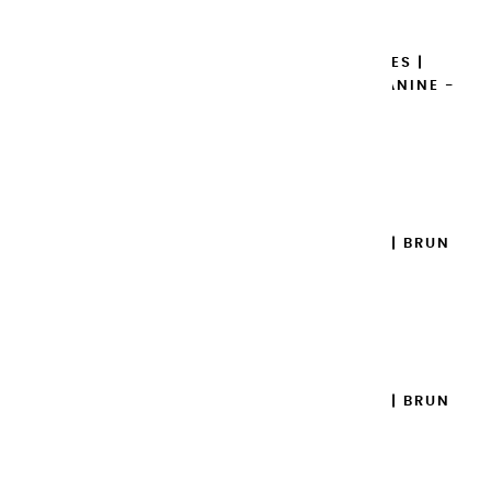
GOUACHES EXTRA FINES |
EMERAUDE DE PHTALOCYANINE -
20ML
8,95 €
Ajouter

GOUACHES EXTRA FINES | BRUN
VAN DYCK - 100ML
14,95 €
Ajouter

GOUACHES EXTRA FINES | BRUN
VAN DYCK - 20ML
8,95 €
Ajouter
