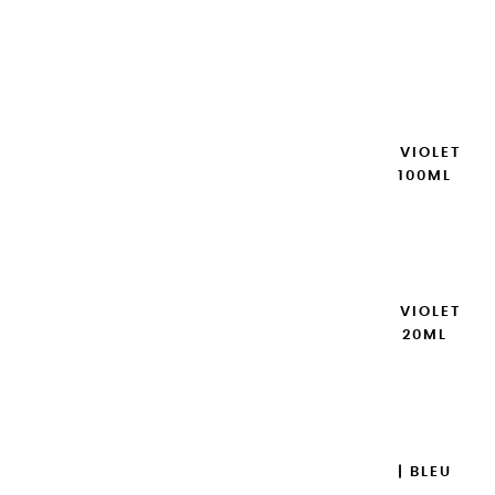
FUSCHIA - 20ML
8,95 €
Ajouter

GOUACHES EXTRA FINES | VIOLET
DE COBALT IMITATION - 100ML
14,95 €
Ajouter

GOUACHES EXTRA FINES | VIOLET
DE COBALT IMITATION - 20ML
8,95 €
Ajouter

GOUACHES EXTRA FINES | BLEU