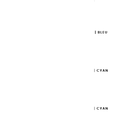
OUTREMER - 100ML
14,95 €
Ajouter

GOUACHES EXTRA FINES | BLEU
OUTREMER - 20ML
8,95 €
Ajouter

GOUACHES EXTRA FINES | CYAN
PRIMAIRE - 100ML
14,95 €
Ajouter

GOUACHES EXTRA FINES | CYAN
PRIMAIRE - 20ML