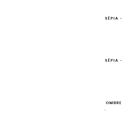
GOUACHES EXTRA FINES | SÉPIA -
100ML
14,95 €
Ajouter

GOUACHES EXTRA FINES | SÉPIA -
20ML
8,95 €
Ajouter

GOUACHES EXTRA FINES | OMBRE
NATURELLE - 100ML
14,95 €
Ajouter
