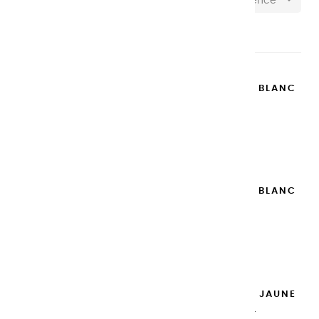
Pertinence
Affichage 1-74 de 74 article(s)
GOUACHES EXTRA FINES | BLANC
DE TITANE - 100ML
14,95 €
Ajouter

GOUACHES EXTRA FINES | BLANC
DE TITANE - 20ML
8,95 €
Ajouter

GOUACHES EXTRA FINES | JAUNE
DE NAPLES - 100ML