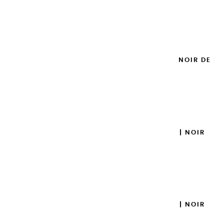
14,95 €
Ajouter

GOUACHES EXTRA FINES | NOIR DE
MARS - 20ML
8,95 €
Ajouter

GOUACHES EXTRA FINES | NOIR
IVOIRE - 100ML
14,95 €
Ajouter

GOUACHES EXTRA FINES | NOIR
IVOIRE - 20 ML