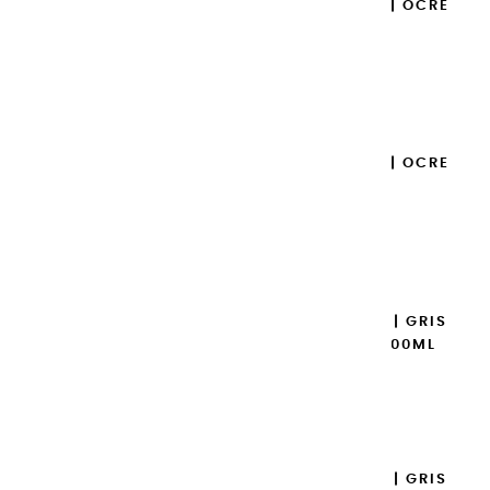
GOUACHES EXTRA FINES | OCRE
ROUGE - 100ML
14,95 €
Ajouter

GOUACHES EXTRA FINES | OCRE
ROUGE - 20ML
8,95 €
Ajouter

GOUACHES EXTRA FINES | GRIS
CHAUD HOLLANDAIS - 100ML
14,95 €
Ajouter

GOUACHES EXTRA FINES | GRIS