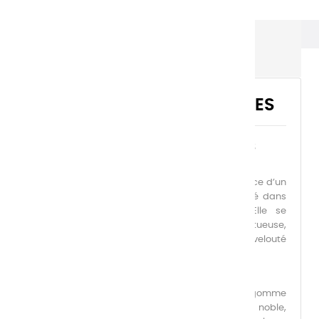
Les gouaches Extra-fines
LES GOUACHES EXTRA-FINES
La Gouache Extra-Fine Charvin incarne l’élégance d’un
médium réinventé, alliant puissance et subtilité dans
une palette de 39 couleurs d’exception. Elle se
distingue par une texture crémeuse et onctueuse,
offrant une application luxueuse et un rendu velouté
d’une rare sensualité.
Sa formulation repose sur une base de gomme
arabique de première floraison, pure et noble,