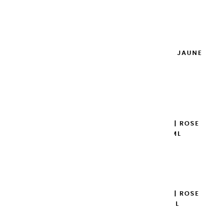
14,95 €
Ajouter

GOUACHES EXTRA FINES | JAUNE
DE NAPLES - 20ML
8,95 €
Ajouter

GOUACHES EXTRA FINES | ROSE
DES ANTILLES - 100ML
14,95 €
Ajouter

GOUACHES EXTRA FINES | ROSE
DES ANTILLES - 20ML
8,95 €