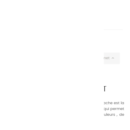
8,95 €
Ajouter

Affichage 1-74 de 74 article(s)

Retour au sommet
CHARVIN ARTS
LA QUALITÉ AVANT TOUT
Nos gammes de couleurs à l’ huile, acrylique et gouache est la
suivante : une gamme de couleurs très étendue, ce qui permet
au peintre d’avoir un choix de notre palette de couleurs , de
combinaisons quasi infinies.