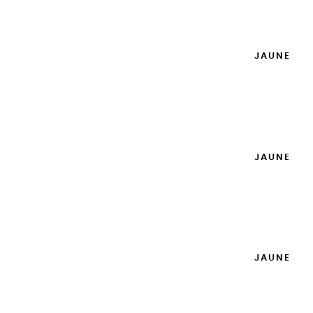
Ajouter

GOUACHES EXTRA FINES | JAUNE
CITRON - 20ML
8,95 €
Ajouter

GOUACHES EXTRA FINES | JAUNE
DORÉ - 100ML
14,95 €
Ajouter

GOUACHES EXTRA FINES | JAUNE
DORÉ - 20ML
8,95 €
Ajouter