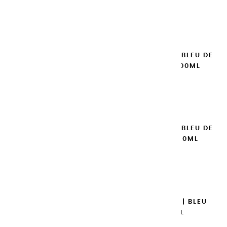
8,95 €
Ajouter

GOUACHES EXTRA FINES | BLEU DE
COBALT IMITATION - 100ML
14,95 €
Ajouter

GOUACHES EXTRA FINES | BLEU DE
COBALT IMITATION - 20ML
8,95 €
Ajouter

GOUACHES EXTRA FINES | BLEU
TURQUOISE - 100ML
14,95 €