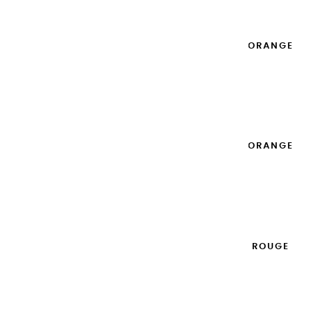

GOUACHES EXTRA FINES | ORANGE
- 100ML
14,95 €
Ajouter

GOUACHES EXTRA FINES | ORANGE
- 20ML
8,95 €
Ajouter

GOUACHES EXTRA FINES | ROUGE
CARDINAL - 100ML
14,95 €
Ajouter
