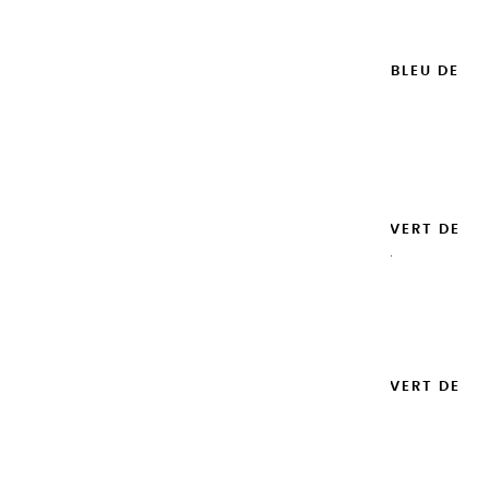
GOUACHES EXTRA FINES | BLEU DE
PRUSSE - 20ML
8,95 €
Ajouter

GOUACHES EXTRA FINES | VERT DE
PROVENCE - 100ML
14,95 €
Ajouter

GOUACHES EXTRA FINES | VERT DE
PROVENCE - 20ML
8,95 €
Ajouter
