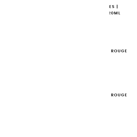
GOUACHES EXTRA FINES |
MAGENTA PRIMAIRE - 20ML
8,95 €
Ajouter

GOUACHES EXTRA FINES | ROUGE
GRENADE - 100ML
14,95 €
Ajouter

GOUACHES EXTRA FINES | ROUGE
GRENADE - 20ML
8,95 €
Ajouter
