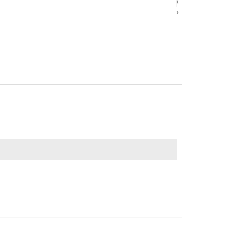
‹
‹
›
›