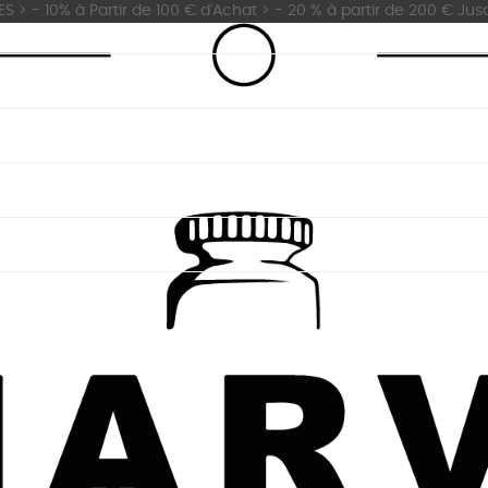
 - 10% à Partir de 100 € d'Achat > - 20 % à partir de 200 € Jus