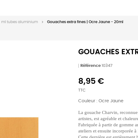
0 ml tubes aluminium
Gouaches extra fines | Ocre Jaune - 20ml
GOUACHES EXTRA
Référence
10347
8,95 €
TTC
Couleur : Ocre Jaune
La gouache Charvin, reconnue
artistes, est agréable et chaleur
Fabriquée à partir de gomme ara
ateliers et ensuite incorporée à
Cette dernière est entièrement 