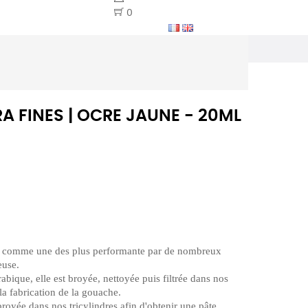
0
 FINES | OCRE JAUNE - 20ML
 comme une des plus performante par de nombreux
euse.
bique, elle est broyée, nettoyée puis filtrée dans nos
 la fabrication de la gouache.
broyée dans nos tricylindres afin d'obtenir une pâte