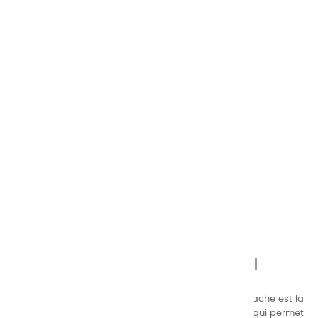
CHARVIN ARTS
LA QUALITÉ AVANT TOUT
Nos gammes de couleurs à l’ huile, acrylique et gouache est la
suivante : une gamme de couleurs très étendue, ce qui permet