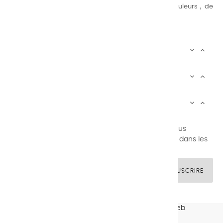
au peintre d’avoir un choix de notre palette de couleurs , de
combinaisons quasi infinies.
CHARVIN INFOS


AUTOUR DE CHARVIN


SERVICE CLIENTÈLE


Newsletter signup
Vous pouvez vous désinscrire à tout moment. Vous
trouverez pour cela nos informations de contact dans les
conditions d'utilisation du site.
SOUSCRIRE
© CHARVIN ARTS -
GULLYWEB - Création Sites Web