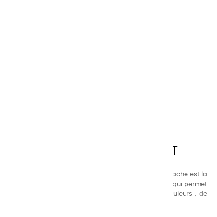
CHARVIN ARTS
LA QUALITÉ AVANT TOUT
Nos gammes de couleurs à l’ huile, acrylique et gouache est la
suivante : une gamme de couleurs très étendue, ce qui permet
au peintre d’avoir un choix de notre palette de couleurs , de
combinaisons quasi infinies.