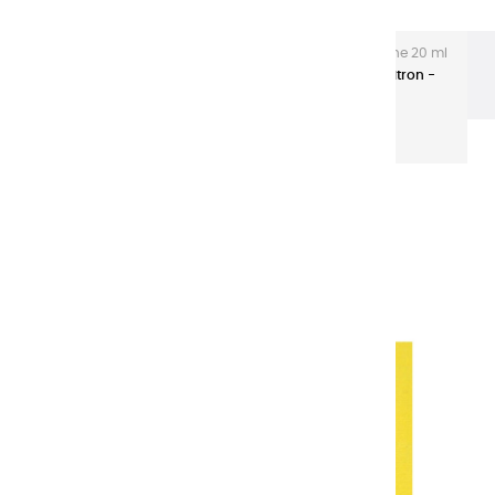
Les gouaches Extra-fines
Gouache Extra fine 20 ml
tubes aluminium
Gouaches extra fines | Jaune Citron -
20ml