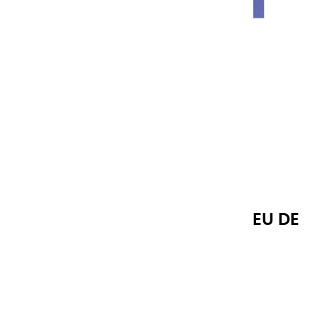
GOUACHES EXTRA FINES | BLEU DE
PRUSSE - 20ML
Référence
10095
8,95 €