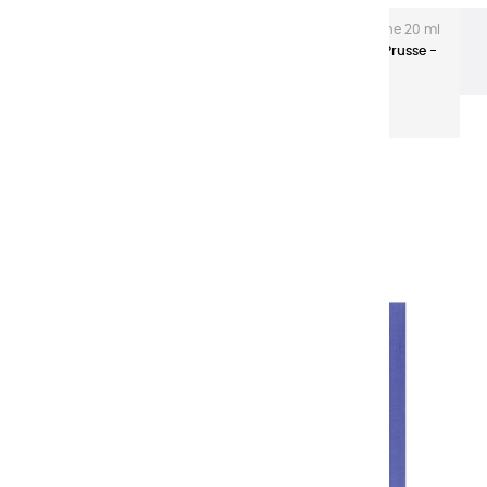
Les gouaches Extra-fines
Gouache Extra fine 20 ml
tubes aluminium
Gouaches extra fines | Bleu de Prusse -
20ml