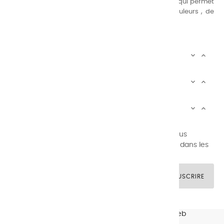
suivante : une gamme de couleurs très étendue, ce qui permet
au peintre d’avoir un choix de notre palette de couleurs , de
combinaisons quasi infinies.
CHARVIN INFOS


AUTOUR DE CHARVIN


SERVICE CLIENTÈLE


Newsletter signup
Vous pouvez vous désinscrire à tout moment. Vous
trouverez pour cela nos informations de contact dans les
conditions d'utilisation du site.
SOUSCRIRE
© CHARVIN ARTS -
GULLYWEB - Création Sites Web