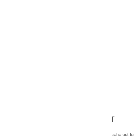
CHARVIN ARTS
LA QUALITÉ AVANT TOUT
Nos gammes de couleurs à l’ huile, acrylique et gouache est la