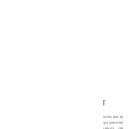
CHARVIN ARTS
LA QUALITÉ AVANT TOUT
Nos gammes de couleurs à l’ huile, acrylique et gouache est la
suivante : une gamme de couleurs très étendue, ce qui permet
au peintre d’avoir un choix de notre palette de couleurs , de