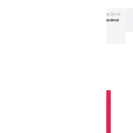
Les gouaches Extra-fines
Gouache Extra fine 20 ml
tubes aluminium
Gouaches extra fines | Rouge Cardinal
- 20ml