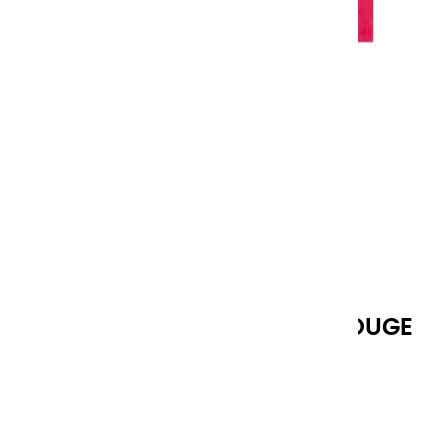
GOUACHES EXTRA FINES | ROUGE
CARDINAL - 20ML
Référence
10088