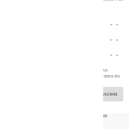
combinaisons quasi infinies.
CHARVIN INFOS


AUTOUR DE CHARVIN


SERVICE CLIENTÈLE


Newsletter signup
Vous pouvez vous désinscrire à tout moment. Vous
trouverez pour cela nos informations de contact dans les
conditions d'utilisation du site.
SOUSCRIRE
© CHARVIN ARTS -
GULLYWEB - Création Sites Web