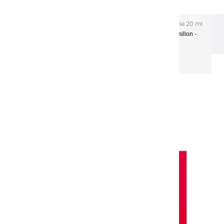
Les gouaches Extra-fines
Gouache Extra fine 20 ml
Gouaches extra fines | Rouge Vermillon -
tubes aluminium
20ml