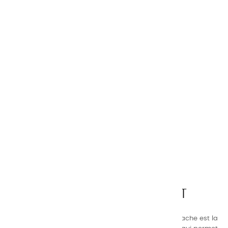
CHARVIN ARTS
LA QUALITÉ AVANT TOUT
Nos gammes de couleurs à l’ huile, acrylique et gouache est la