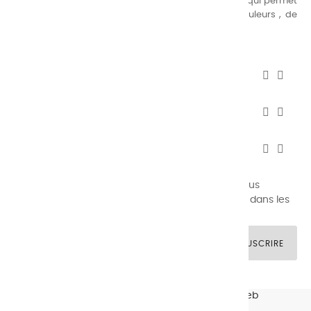
suivante : une gamme de couleurs très étendue, ce qui permet
au peintre d’avoir un choix de notre palette de couleurs , de
combinaisons quasi infinies.
CHARVIN INFOS


AUTOUR DE CHARVIN


SERVICE CLIENTÈLE


Newsletter signup
Vous pouvez vous désinscrire à tout moment. Vous
trouverez pour cela nos informations de contact dans les
conditions d'utilisation du site.
SOUSCRIRE
© CHARVIN ARTS -
GULLYWEB - Création Sites Web