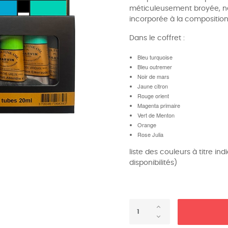
méticuleusement broyée, net
incorporée à la compositio
Dans le coffret :
Bleu turquoise
Bleu outremer
Noir de mars
Jaune citron
Rouge orient
Magenta primaire
Vert de Menton
Orange
Rose Julia
liste des couleurs à titre in
disponibilités)