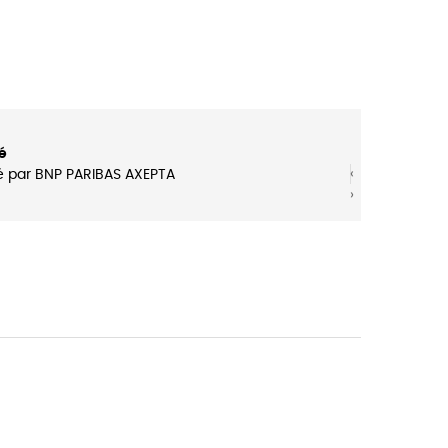
é
‹
é par BNP PARIBAS AXEPTA
›