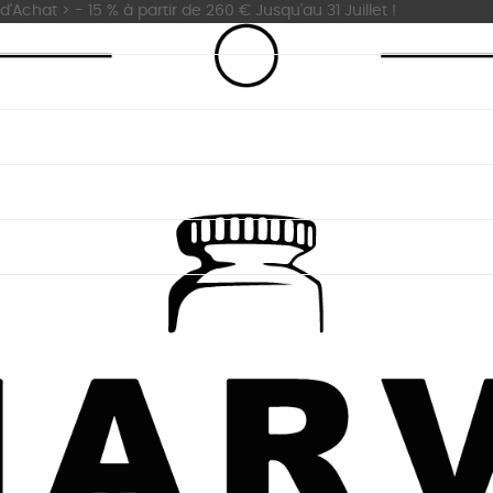
'Achat > - 15 % à partir de 260 € Jusqu'au 31 Juillet !