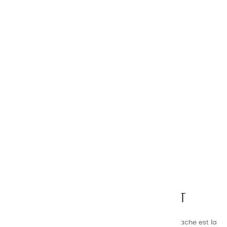
CHARVIN ARTS
LA QUALITÉ AVANT TOUT
Nos gammes de couleurs à l’ huile, acrylique et gouache est la