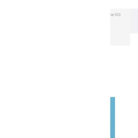
Les gouaches Extra-fines
Gouache Extra fine 100
ml tubes aluminium
Gouaches extra fines | Bleu
Turquoise - 100ml