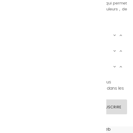
suivante : une gamme de couleurs très étendue, ce qui permet
au peintre d’avoir un choix de notre palette de couleurs , de
combinaisons quasi infinies.
CHARVIN INFOS


AUTOUR DE CHARVIN


SERVICE CLIENTÈLE


Newsletter signup
Vous pouvez vous désinscrire à tout moment. Vous
trouverez pour cela nos informations de contact dans les
conditions d'utilisation du site.
SOUSCRIRE
© CHARVIN ARTS -
GULLYWEB - Création Sites Web