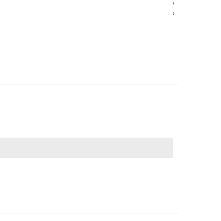
‹
‹
›
›