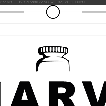
'Achat > - 15 % à partir de 260 € Jusqu'au 31 Juillet !