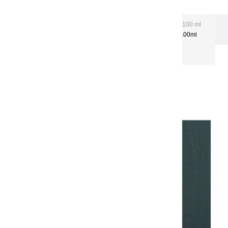
Les gouaches Extra-fines
Gouache Extra fine 100 ml
tubes aluminium
Gouaches extra fines | Noir Ivoire - 100ml