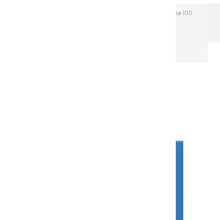
Les gouaches Extra-fines
Gouache Extra fine 100
ml tubes aluminium
Gouaches extra fines | Cyan
Primaire - 100ml