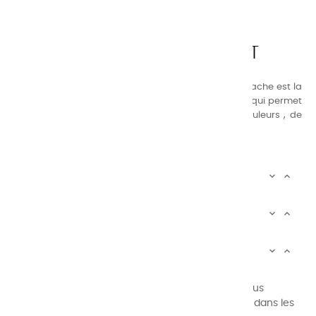
CHARVIN ARTS
LA QUALITÉ AVANT TOUT
Nos gammes de couleurs à l’ huile, acrylique et gouache est la
suivante : une gamme de couleurs très étendue, ce qui permet
au peintre d’avoir un choix de notre palette de couleurs , de
combinaisons quasi infinies.
CHARVIN INFOS


AUTOUR DE CHARVIN


SERVICE CLIENTÈLE


Newsletter signup
Vous pouvez vous désinscrire à tout moment. Vous
trouverez pour cela nos informations de contact dans les