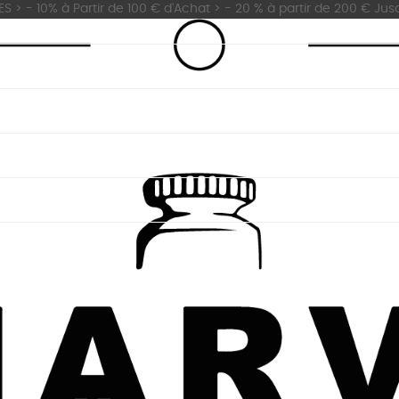
 - 10% à Partir de 100 € d'Achat > - 20 % à partir de 200 € Jus