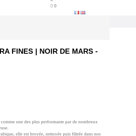
0
A FINES | NOIR DE MARS -
 comme une des plus performante par de nombreux
euse.
bique, elle est broyée, nettoyée puis filtrée dans nos