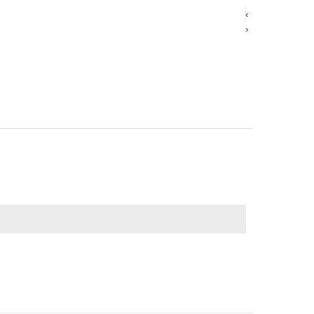
‹
‹
›
›