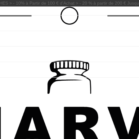
 - 10% à Partir de 100 € d'Achat > - 20 % à partir de 200 € Jusqu