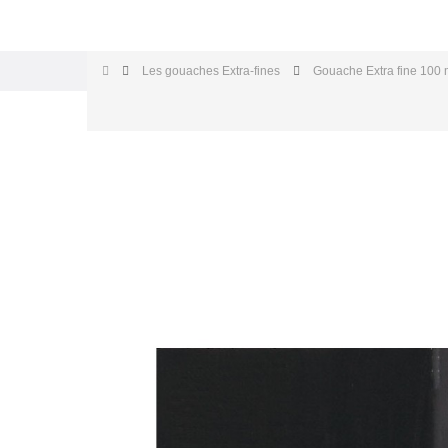
Les gouaches Extra-fines
Gouache Extra fine 100 