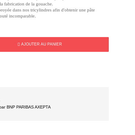
 la fabrication de la gouache.
broyée dans nos tricylindres afin d'obtenir une pâte
louté incomparable.
AJOUTER AU PANIER
é
é par BNP PARIBAS AXEPTA