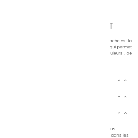
CHARVIN ARTS
LA QUALITÉ AVANT TOUT
Nos gammes de couleurs à l’ huile, acrylique et gouache est la
suivante : une gamme de couleurs très étendue, ce qui permet
au peintre d’avoir un choix de notre palette de couleurs , de
combinaisons quasi infinies.
CHARVIN INFOS


AUTOUR DE CHARVIN


SERVICE CLIENTÈLE


Newsletter signup
Vous pouvez vous désinscrire à tout moment. Vous
trouverez pour cela nos informations de contact dans les