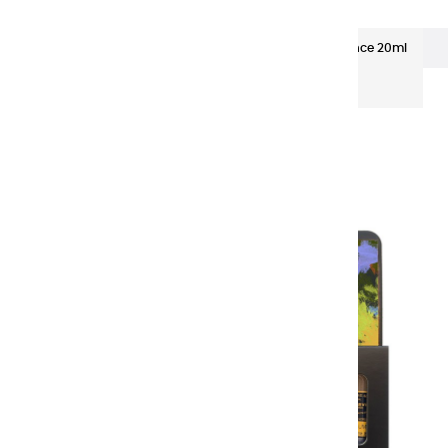
Set acrylique extrafine 9 tubes nuances Provence 20ml