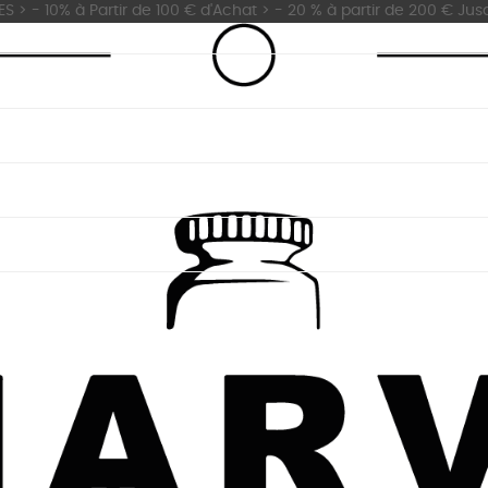
 - 10% à Partir de 100 € d'Achat > - 20 % à partir de 200 € Jus