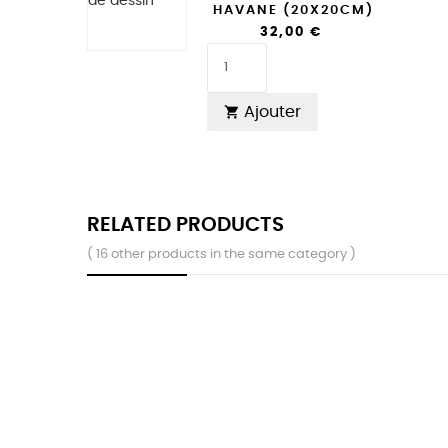
HAVANE (20X20CM)
32,00 €
Ajouter

RELATED PRODUCTS
( 16 other products in the same category )