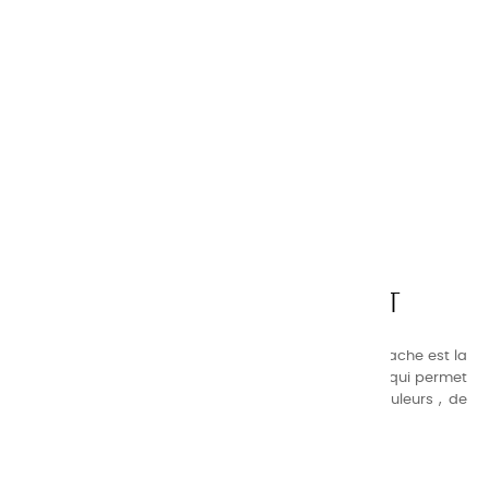
CHARVIN ARTS
LA QUALITÉ AVANT TOUT
Nos gammes de couleurs à l’ huile, acrylique et gouache est la
suivante : une gamme de couleurs très étendue, ce qui permet
au peintre d’avoir un choix de notre palette de couleurs , de
combinaisons quasi infinies.
CHARVIN INFOS