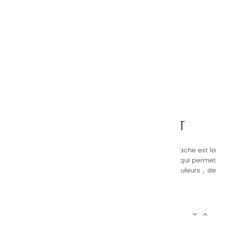
CHARVIN ARTS
LA QUALITÉ AVANT TOUT
Nos gammes de couleurs à l’ huile, acrylique et gouache est la
suivante : une gamme de couleurs très étendue, ce qui permet
au peintre d’avoir un choix de notre palette de couleurs , de
combinaisons quasi infinies.
CHARVIN INFOS

