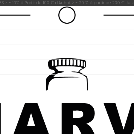
 - 10% à Partir de 100 € d'Achat > - 20 % à partir de 200 € Jus