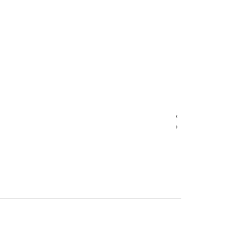
‹
‹
›
›