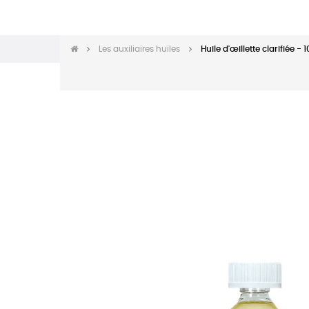
Les auxiliaires huiles
Huile d'œillette clarifiée - 