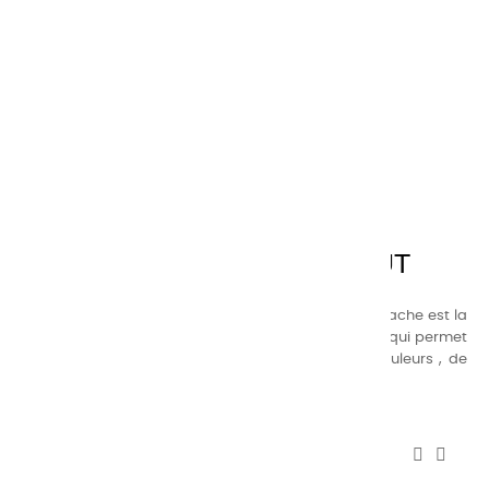
CHARVIN ARTS
LA QUALITÉ AVANT TOUT
Nos gammes de couleurs à l’ huile, acrylique et gouache est la
suivante : une gamme de couleurs très étendue, ce qui permet
au peintre d’avoir un choix de notre palette de couleurs , de
combinaisons quasi infinies.
CHARVIN INFOS


AUTOUR DE CHARVIN