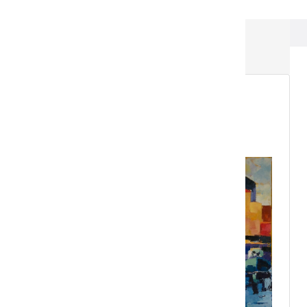
ResponsiveGallery
ELIZABETH ACAS
Retour vers la liste des galeries
ELIZABETH ACAS