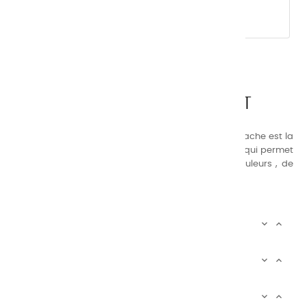
CHARVIN ARTS
LA QUALITÉ AVANT TOUT
Nos gammes de couleurs à l’ huile, acrylique et gouache est la
suivante : une gamme de couleurs très étendue, ce qui permet
au peintre d’avoir un choix de notre palette de couleurs , de
combinaisons quasi infinies.
CHARVIN INFOS


AUTOUR DE CHARVIN


SERVICE CLIENTÈLE

