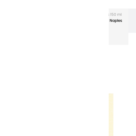
L'acrylique Extra-fine
Acryliques Extra-fines 150 ml
Tubes aluminium
Couleurs Acryliques | Jaune de Naples
- 150ml