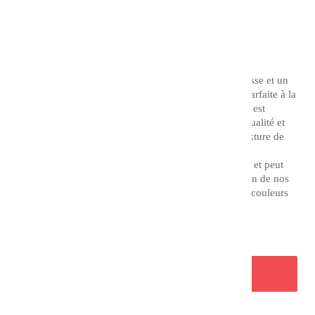
18,10 €
TTC
Couleur : Jaune de Naples
L'acrylique extra fine CHARVIN possède une souplesse et un
pouvoir couvrant remarquable, offrant une stabilité parfaite à la
lumière et aux années. L'acrylique extra fine Charvin est
fabriquée à partir de matière premières d'excellente qualité et
est ensuite broyée en tricylindre afin d'obtenir une texture de
pâte très fine.
Elle permet de par sa texture des effets d'empâtement et peut
être adaptée à votre technique picturale par l'utilisation de nos
auxiliaires acryliques. Elle vous offre une gamme de couleurs
essentielles, lumineuses et originales.
AJOUTER AU PANIER
