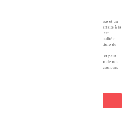
Couleur : Indigo
L'acrylique extra fine CHARVIN possède une souplesse et un
pouvoir couvrant remarquable, offrant une stabilité parfaite à la
lumière et aux années. L'acrylique extra fine Charvin est
fabriquée à partir de matière premières d'excellente qualité et
est ensuite broyée en tricylindre afin d'obtenir une texture de
pâte très fine.
Elle permet de par sa texture des effets d'empâtement et peut
être adaptée à votre technique picturale par l'utilisation de nos
auxiliaires acryliques. Elle vous offre une gamme de couleurs
essentielles, lumineuses et originales.
AJOUTER AU PANIER
