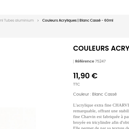
0 ml Tubes aluminium
Couleurs Acryliques | Blanc Cassé - 60ml
COULEURS ACRYL
Référence
75247
11,90 €
TTC
Couleur : Blanc Cassé
L'acrylique extra fine CHARVI
remarquable, offrant une stabili
fine Charvin est fabriquée à par
broyée en tricylindre afin d'obt
Elle permet de par sa texture d