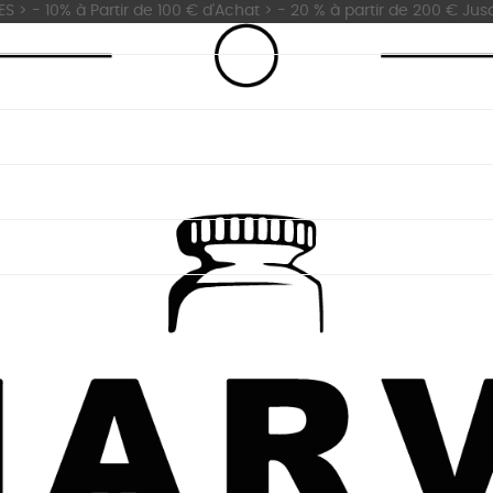
 - 10% à Partir de 100 € d'Achat > - 20 % à partir de 200 € Jus