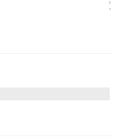
‹
‹
›
›