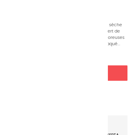
20,90 €
TTC
Le gesso est un apprêt blanc non jaunissant, qui sèche
en 30 minutes. Appliqué en couches légères, il sert de
sous couche pour la préparation des surfaces poreuses
et rigides telles que les toiles, le bois, le contreplaqué...
AJOUTER AU PANIER

Garanties sécurité