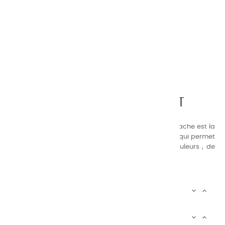
CHARVIN ARTS
LA QUALITÉ AVANT TOUT
Nos gammes de couleurs à l’ huile, acrylique et gouache est la
suivante : une gamme de couleurs très étendue, ce qui permet
au peintre d’avoir un choix de notre palette de couleurs , de
combinaisons quasi infinies.
CHARVIN INFOS


AUTOUR DE CHARVIN

