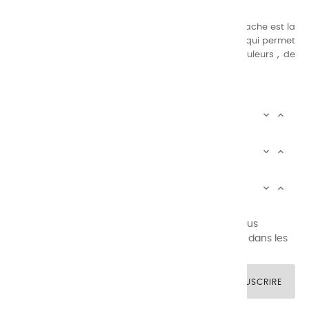
Nos gammes de couleurs à l’ huile, acrylique et gouache est la
suivante : une gamme de couleurs très étendue, ce qui permet
au peintre d’avoir un choix de notre palette de couleurs , de
combinaisons quasi infinies.
CHARVIN INFOS


AUTOUR DE CHARVIN


SERVICE CLIENTÈLE


Newsletter signup
Vous pouvez vous désinscrire à tout moment. Vous
trouverez pour cela nos informations de contact dans les
conditions d'utilisation du site.
SOUSCRIRE