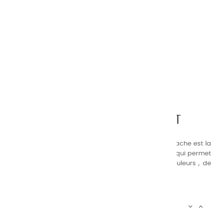
CHARVIN ARTS
LA QUALITÉ AVANT TOUT
Nos gammes de couleurs à l’ huile, acrylique et gouache est la
suivante : une gamme de couleurs très étendue, ce qui permet
au peintre d’avoir un choix de notre palette de couleurs , de
combinaisons quasi infinies.
CHARVIN INFOS


AUTOUR DE CHARVIN