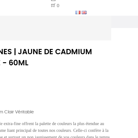
0
INES | JAUNE DE CADMIUM
E - 60ML
 Clair Véritable
 extra-fine offrent la palette de couleurs la plus étendue au
me liant principal de toutes nos couleurs. Celle-ci confère à la
se et surtout un non jaunissement de vos couleurs dans le temps.