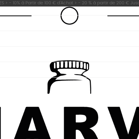
 - 10% à Partir de 100 € d'Achat > - 20 % à partir de 200 € Jus