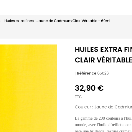
Huiles extra fines | Jaune de Cadmium Clair Véritable - 60ml
HUILES EXTRA F
CLAIR VÉRITABL
Référence
65026
32,90 €
TTC
Couleur : Jaune de Cadmium
La gamme de 208 couleurs à l'huile
monde, avec l'huile d’œillette com
pâte une brillance, texture crémeu