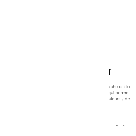
CHARVIN ARTS
LA QUALITÉ AVANT TOUT
Nos gammes de couleurs à l’ huile, acrylique et gouache est la
suivante : une gamme de couleurs très étendue, ce qui permet
au peintre d’avoir un choix de notre palette de couleurs , de
combinaisons quasi infinies.
CHARVIN INFOS


AUTOUR DE CHARVIN