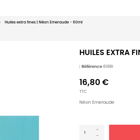
Huiles extra fines | Néon Emeraude - 60ml
HUILES EXTRA F
Référence
61981
16,80 €
TTC
Néon Emeraude