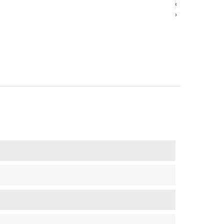
‹
‹
›
›