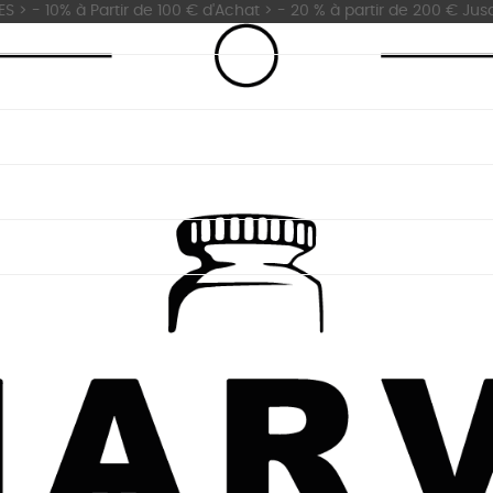
 - 10% à Partir de 100 € d'Achat > - 20 % à partir de 200 € Jus