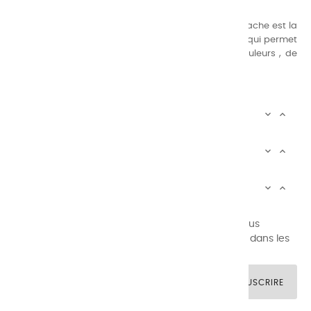
Nos gammes de couleurs à l’ huile, acrylique et gouache est la
suivante : une gamme de couleurs très étendue, ce qui permet
au peintre d’avoir un choix de notre palette de couleurs , de
combinaisons quasi infinies.
CHARVIN INFOS


AUTOUR DE CHARVIN


SERVICE CLIENTÈLE


Newsletter signup
Vous pouvez vous désinscrire à tout moment. Vous
trouverez pour cela nos informations de contact dans les
conditions d'utilisation du site.
SOUSCRIRE