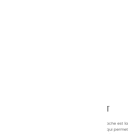
CHARVIN ARTS
LA QUALITÉ AVANT TOUT
Nos gammes de couleurs à l’ huile, acrylique et gouache est la
suivante : une gamme de couleurs très étendue, ce qui permet