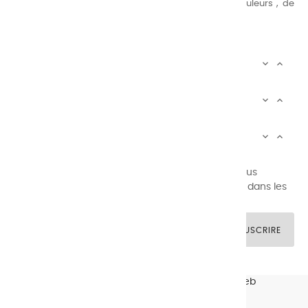
au peintre d’avoir un choix de notre palette de couleurs , de
combinaisons quasi infinies.
CHARVIN INFOS


AUTOUR DE CHARVIN


SERVICE CLIENTÈLE


Newsletter signup
Vous pouvez vous désinscrire à tout moment. Vous
trouverez pour cela nos informations de contact dans les
conditions d'utilisation du site.
SOUSCRIRE
© CHARVIN ARTS -
GULLYWEB - Création Sites Web