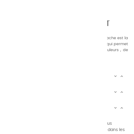
CHARVIN ARTS
LA QUALITÉ AVANT TOUT
Nos gammes de couleurs à l’ huile, acrylique et gouache est la
suivante : une gamme de couleurs très étendue, ce qui permet
au peintre d’avoir un choix de notre palette de couleurs , de
combinaisons quasi infinies.
CHARVIN INFOS


AUTOUR DE CHARVIN


SERVICE CLIENTÈLE


Newsletter signup
Vous pouvez vous désinscrire à tout moment. Vous
trouverez pour cela nos informations de contact dans les