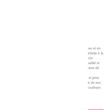
Référence
76916
18,10 €
TTC
Couleur : Bleu de Provence
L'acrylique extra fine CHARVIN possède une souplesse et un
pouvoir couvrant remarquable, offrant une stabilité parfaite à la
lumière et aux années. L'acrylique extra fine Charvin est
fabriquée à partir de matière premières d'excellente qualité et
est ensuite broyée en tricylindre afin d'obtenir une texture de
pâte très fine.
Elle permet de par sa texture des effets d'empâtement et peut
être adaptée à votre technique picturale par l'utilisation de nos
auxiliaires acryliques. Elle vous offre une gamme de couleurs
essentielles, lumineuses et originales.