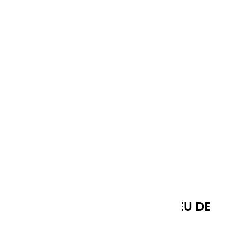
COULEURS ACRYLIQUES | BLEU DE
PROVENCE - 150ML