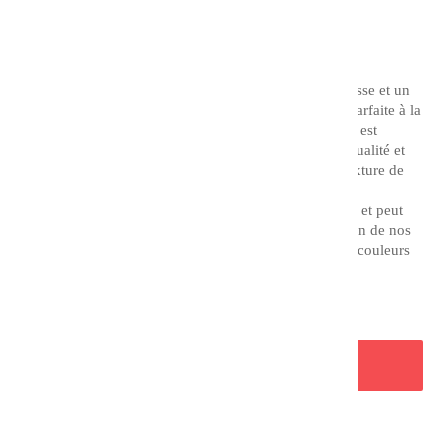
TTC
Couleur : Hâle
L'acrylique extra fine CHARVIN possède une souplesse et un
pouvoir couvrant remarquable, offrant une stabilité parfaite à la
lumière et aux années. L'acrylique extra fine Charvin est
fabriquée à partir de matière premières d'excellente qualité et
est ensuite broyée en tricylindre afin d'obtenir une texture de
pâte très fine.
Elle permet de par sa texture des effets d'empâtement et peut
être adaptée à votre technique picturale par l'utilisation de nos
auxiliaires acryliques. Elle vous offre une gamme de couleurs
essentielles, lumineuses et originales.
AJOUTER AU PANIER
