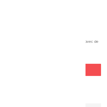
DEMI GODET
Référence
13
8,45 €
TTC
Demi godets d’aquarelles extrafines fabriquées avec de
la gomme arabique et séchées à l’air.
AJOUTER AU PANIER
