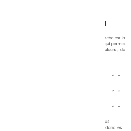
CHARVIN ARTS
LA QUALITÉ AVANT TOUT
Nos gammes de couleurs à l’ huile, acrylique et gouache est la
suivante : une gamme de couleurs très étendue, ce qui permet
au peintre d’avoir un choix de notre palette de couleurs , de
combinaisons quasi infinies.
CHARVIN INFOS


AUTOUR DE CHARVIN


SERVICE CLIENTÈLE


Newsletter signup
Vous pouvez vous désinscrire à tout moment. Vous
trouverez pour cela nos informations de contact dans les