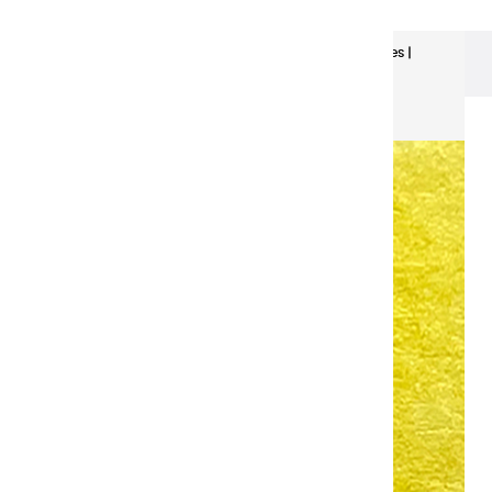
Aquarelles Extra-Fines
Aquarelles extra fines |
Jaune de France primaire - demi godet