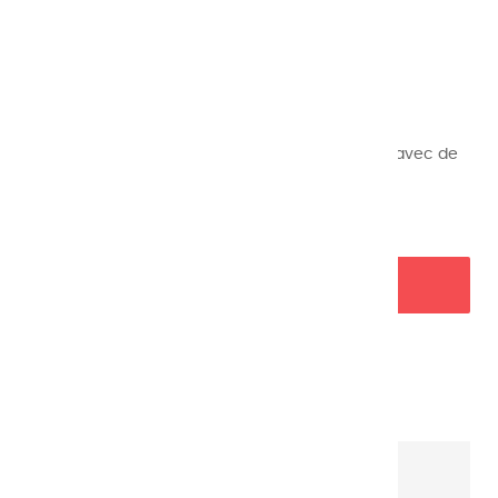
Référence
56
8,45 €
TTC
Demi godets d’aquarelles extrafines fabriquées avec de
la gomme arabique et séchées à l’air.
AJOUTER AU PANIER

Garanties sécurité