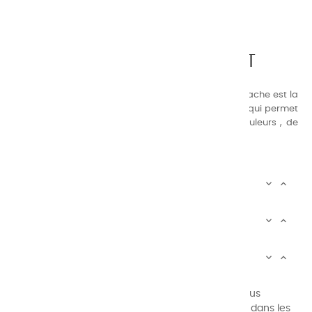
CHARVIN ARTS
LA QUALITÉ AVANT TOUT
Nos gammes de couleurs à l’ huile, acrylique et gouache est la
suivante : une gamme de couleurs très étendue, ce qui permet
au peintre d’avoir un choix de notre palette de couleurs , de
combinaisons quasi infinies.
CHARVIN INFOS


AUTOUR DE CHARVIN


SERVICE CLIENTÈLE


Newsletter signup
Vous pouvez vous désinscrire à tout moment. Vous
trouverez pour cela nos informations de contact dans les