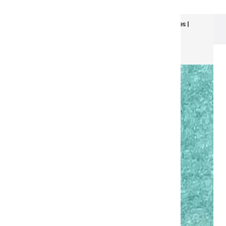
Aquarelles Extra-Fines
Aquarelles extra fines |
Paon - demi godet