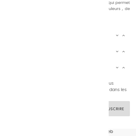
suivante : une gamme de couleurs très étendue, ce qui permet
au peintre d’avoir un choix de notre palette de couleurs , de
combinaisons quasi infinies.
CHARVIN INFOS


AUTOUR DE CHARVIN


SERVICE CLIENTÈLE


Newsletter signup
Vous pouvez vous désinscrire à tout moment. Vous
trouverez pour cela nos informations de contact dans les
conditions d'utilisation du site.
SOUSCRIRE
© CHARVIN ARTS -
GULLYWEB - Création Sites Web