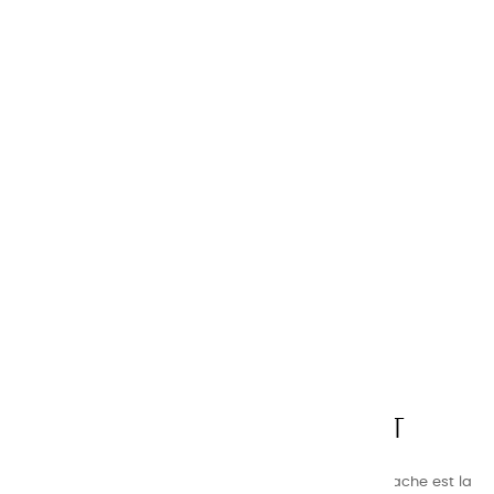
CHARVIN ARTS
LA QUALITÉ AVANT TOUT
Nos gammes de couleurs à l’ huile, acrylique et gouache est la