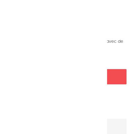
Référence
60
8,45 €
TTC
Demi godets d’aquarelles extrafines fabriquées avec de
la gomme arabique et séchées à l’air.
AJOUTER AU PANIER

Garanties sécurité