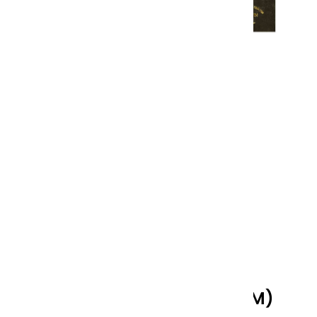
CARNET D'AQUARELLE AVEC
COUVERTURE NOIR (30X21CM)