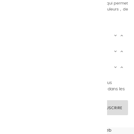
suivante : une gamme de couleurs très étendue, ce qui permet
au peintre d’avoir un choix de notre palette de couleurs , de
combinaisons quasi infinies.
CHARVIN INFOS


AUTOUR DE CHARVIN


SERVICE CLIENTÈLE


Newsletter signup
Vous pouvez vous désinscrire à tout moment. Vous
trouverez pour cela nos informations de contact dans les
conditions d'utilisation du site.
SOUSCRIRE
© CHARVIN ARTS -
GULLYWEB - Création Sites Web