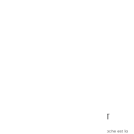
CHARVIN ARTS
LA QUALITÉ AVANT TOUT
Nos gammes de couleurs à l’ huile, acrylique et gouache est la