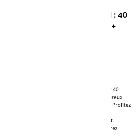
COFFRET PRESTIGE CHARVIN : 40
TUBES 60ML, 17 TUBES 20ML +
ACCESSOIRES
Référence
36156
1 694,00 €
TTC
Découvrez le coffret prestige CHARVIN, avec 40
tubes de 60ml, 17 tubes de 20ml et de nombreux
accessoires, dans une boîte de 46x21x31cm. Profitez
de nos huiles extra-fines pour des couleurs
éclatantes et une garantie anti-jaunissement.
Parfaits pour vos voyages artistiques, explorez
notre gamme variée de coffrets.