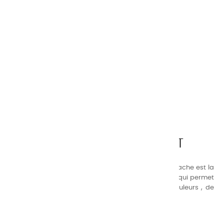
CHARVIN ARTS
LA QUALITÉ AVANT TOUT
Nos gammes de couleurs à l’ huile, acrylique et gouache est la
suivante : une gamme de couleurs très étendue, ce qui permet
au peintre d’avoir un choix de notre palette de couleurs , de
combinaisons quasi infinies.
CHARVIN INFOS